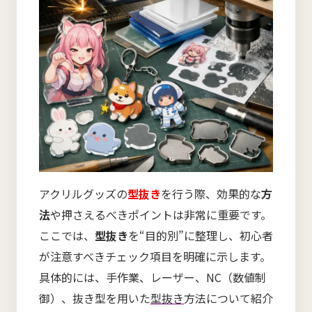
アクリルグッズの
型抜き
を行う際、効果的な
方
法
や押さえるべきポイントは非常に重要です。
ここでは、
型抜き
を“目的別”に整理し、初心者
が注意すべきチェック項目を明確に示します。
具体的には、手作業、レーザー、NC（数値制
御）、抜き型を用いた
型抜き
方法について紹介