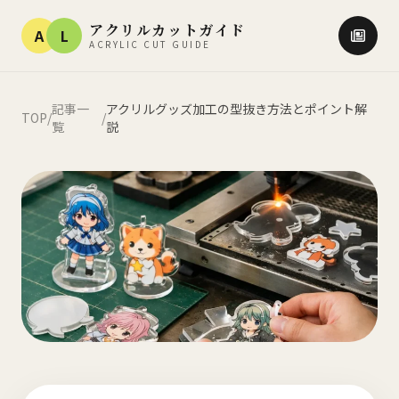
アクリルカットガイド
A
L
ACRYLIC CUT GUIDE
記事一
アクリルグッズ加工の型抜き方法とポイント解
TOP
/
/
覧
説